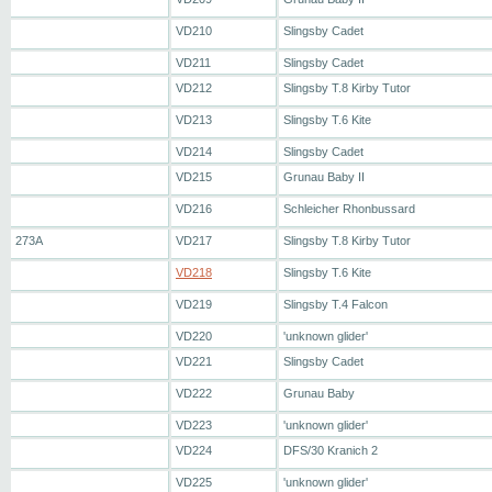
VD210
Slingsby Cadet
VD211
Slingsby Cadet
VD212
Slingsby T.8 Kirby Tutor
VD213
Slingsby T.6 Kite
VD214
Slingsby Cadet
VD215
Grunau Baby II
VD216
Schleicher Rhonbussard
273A
VD217
Slingsby T.8 Kirby Tutor
VD218
Slingsby T.6 Kite
VD219
Slingsby T.4 Falcon
VD220
'unknown glider'
VD221
Slingsby Cadet
VD222
Grunau Baby
VD223
'unknown glider'
VD224
DFS/30 Kranich 2
VD225
'unknown glider'