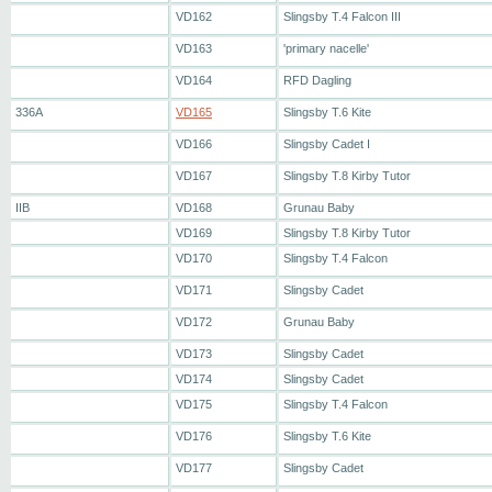
VD162
Slingsby T.4 Falcon III
VD163
'primary nacelle'
VD164
RFD Dagling
336A
VD165
Slingsby T.6 Kite
VD166
Slingsby Cadet I
VD167
Slingsby T.8 Kirby Tutor
IIB
VD168
Grunau Baby
VD169
Slingsby T.8 Kirby Tutor
VD170
Slingsby T.4 Falcon
VD171
Slingsby Cadet
VD172
Grunau Baby
VD173
Slingsby Cadet
VD174
Slingsby Cadet
VD175
Slingsby T.4 Falcon
VD176
Slingsby T.6 Kite
VD177
Slingsby Cadet