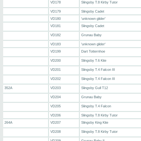
VD178
Slingsby T.8 Kirby Tutor
VD179
Slingsby Cadet
VD180
'unknown glider'
VD181
Slingsby Cadet
VD182
Grunau Baby
VD183
'unknown glider'
VD199
Dart Totternhoe
VD200
Slingsby T.6 Kite
VD201
Slingsby T.4 Falcon III
VD202
Slingsby T.4 Falcon III
352A
VD203
Slingsby Gull T12
VD204
Grunau Baby
VD205
Slingsby T.4 Falcon
VD206
Slingsby T.8 Kirby Tutor
264A
VD207
Slingsby King Kite
VD208
Slingsby T.8 Kirby Tutor
VD209
Grunau Baby II