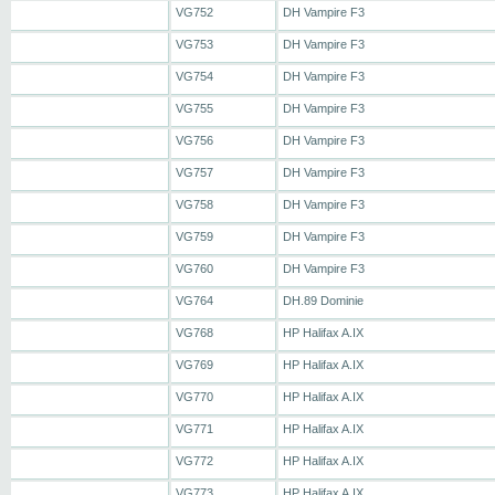
VG752
DH Vampire F3
VG753
DH Vampire F3
VG754
DH Vampire F3
VG755
DH Vampire F3
VG756
DH Vampire F3
VG757
DH Vampire F3
VG758
DH Vampire F3
VG759
DH Vampire F3
VG760
DH Vampire F3
VG764
DH.89 Dominie
VG768
HP Halifax A.IX
VG769
HP Halifax A.IX
VG770
HP Halifax A.IX
VG771
HP Halifax A.IX
VG772
HP Halifax A.IX
VG773
HP Halifax A.IX