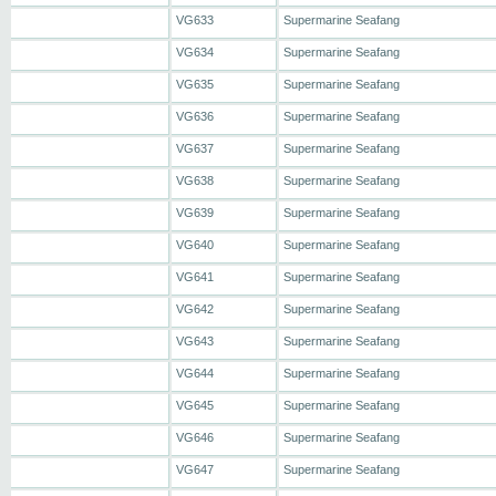
VG633
Supermarine Seafang
VG634
Supermarine Seafang
VG635
Supermarine Seafang
VG636
Supermarine Seafang
VG637
Supermarine Seafang
VG638
Supermarine Seafang
VG639
Supermarine Seafang
VG640
Supermarine Seafang
VG641
Supermarine Seafang
VG642
Supermarine Seafang
VG643
Supermarine Seafang
VG644
Supermarine Seafang
VG645
Supermarine Seafang
VG646
Supermarine Seafang
VG647
Supermarine Seafang