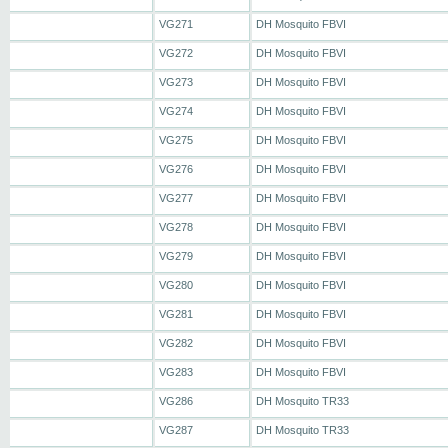
VG271
DH Mosquito FBVI
VG272
DH Mosquito FBVI
VG273
DH Mosquito FBVI
VG274
DH Mosquito FBVI
VG275
DH Mosquito FBVI
VG276
DH Mosquito FBVI
VG277
DH Mosquito FBVI
VG278
DH Mosquito FBVI
VG279
DH Mosquito FBVI
VG280
DH Mosquito FBVI
VG281
DH Mosquito FBVI
VG282
DH Mosquito FBVI
VG283
DH Mosquito FBVI
VG286
DH Mosquito TR33
VG287
DH Mosquito TR33