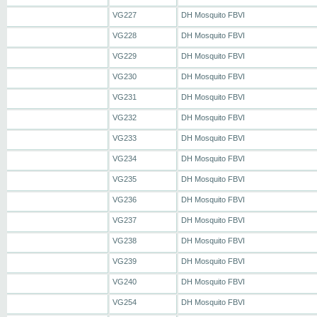
VG227
DH Mosquito FBVI
VG228
DH Mosquito FBVI
VG229
DH Mosquito FBVI
VG230
DH Mosquito FBVI
VG231
DH Mosquito FBVI
VG232
DH Mosquito FBVI
VG233
DH Mosquito FBVI
VG234
DH Mosquito FBVI
VG235
DH Mosquito FBVI
VG236
DH Mosquito FBVI
VG237
DH Mosquito FBVI
VG238
DH Mosquito FBVI
VG239
DH Mosquito FBVI
VG240
DH Mosquito FBVI
VG254
DH Mosquito FBVI