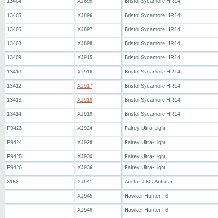
13404
XJ895
Bristol Sycamore HR14
13405
XJ896
Bristol Sycamore HR14
13406
XJ897
Bristol Sycamore HR14
13408
XJ898
Bristol Sycamore HR14
13409
XJ915
Bristol Sycamore HR14
13410
XJ916
Bristol Sycamore HR14
13412
XJ917
Bristol Sycamore HR14
13413
XJ918
Bristol Sycamore HR14
13414
XJ919
Bristol Sycamore HR14
F9423
XJ924
Fairey Ultra-Light
F9424
XJ928
Fairey Ultra-Light
F9425
XJ930
Fairey Ultra-Light
F9426
XJ936
Fairey Ultra-Light
3153
XJ941
Auster J.5G Autocar
XJ945
Hawker Hunter F6
XJ946
Hawker Hunter F6