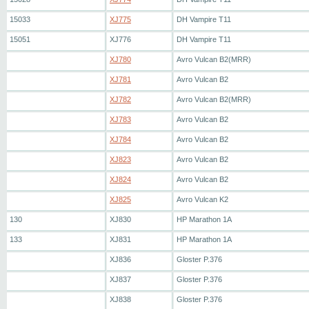
15033
XJ775
DH Vampire T11
15051
XJ776
DH Vampire T11
XJ780
Avro Vulcan B2(MRR)
XJ781
Avro Vulcan B2
XJ782
Avro Vulcan B2(MRR)
XJ783
Avro Vulcan B2
XJ784
Avro Vulcan B2
XJ823
Avro Vulcan B2
XJ824
Avro Vulcan B2
XJ825
Avro Vulcan K2
130
XJ830
HP Marathon 1A
133
XJ831
HP Marathon 1A
XJ836
Gloster P.376
XJ837
Gloster P.376
XJ838
Gloster P.376