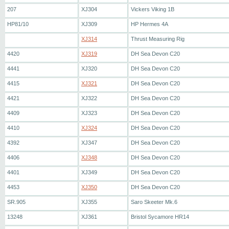
207
XJ304
Vickers Viking 1B
HP81/10
XJ309
HP Hermes 4A
XJ314
Thrust Measuring Rig
4420
XJ319
DH Sea Devon C20
4441
XJ320
DH Sea Devon C20
4415
XJ321
DH Sea Devon C20
4421
XJ322
DH Sea Devon C20
4409
XJ323
DH Sea Devon C20
4410
XJ324
DH Sea Devon C20
4392
XJ347
DH Sea Devon C20
4406
XJ348
DH Sea Devon C20
4401
XJ349
DH Sea Devon C20
4453
XJ350
DH Sea Devon C20
SR.905
XJ355
Saro Skeeter Mk.6
13248
XJ361
Bristol Sycamore HR14