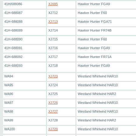
41H/688086
XJ695
Hawker Hunter FGA9
41H-688087
XJ712
Hawker Hunter F60
41H-688088
XJ713
Hawker Hunter FGA71
41H-688089
XJ714
Hawker Hunter FR74B
41H-688090
XJ715
Hawker Hunter F60
41H-688091
XJ716
Hawker Hunter FGA9
41H-688092
XJ717
Hawker Hunter FR71A
41H-688093
XJ718
Hawker Hunter FGA9
WA94
XJ723
Westland Whirlwind HAR10
WA95
XJ724
Westland Whirlwind HAR10
WA96
XJ725
Westland Whirlwind HAR2
WA97
XJ726
Westland Whirlwind HAR10
WA98
XJ727
Westland Whirlwind HAR10
WA99
XJ728
Westland Whirlwind HAR2
WA100
XJ729
Westland Whirlwind HAR10